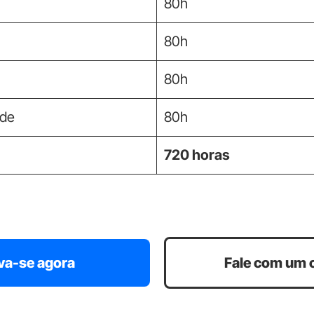
80h
80h
80h
úde
80h
720 horas
va-se agora
Fale com um 