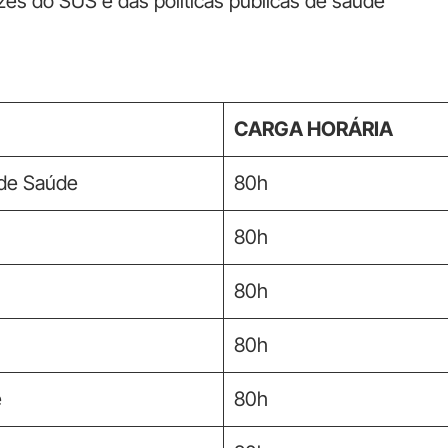
zes do SUS e das políticas públicas de saúde
CARGA HORÁRIA
 de Saúde
80h
80h
80h
80h
e
80h