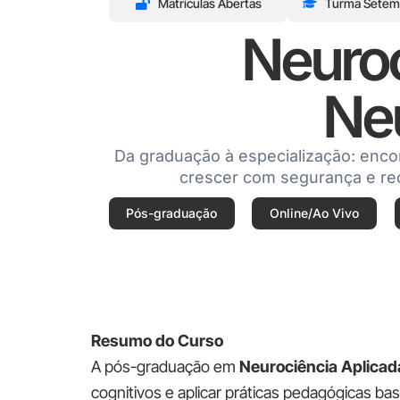
Matrículas Abertas
Turma Setem
Neuroc
Ne
Da graduação à especialização: enco
crescer com segurança e r
Pós-graduação
Online/Ao Vivo
Resumo do Curso
A pós-graduação em
Neurociência Aplicad
cognitivos e aplicar práticas pedagógicas b