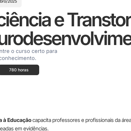
bro/2025
iência e Transto
urodesenvolvime
ntre o curso certo para
econhecimento.
780 horas
a à Educação
capacita professores e profissionais da ár
aseadas em evidências.