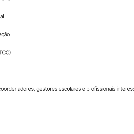
al
ação
(TCC)
ordenadores, gestores escolares e profissionais intere