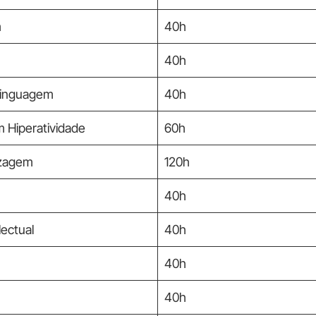
m
40h
40h
Linguagem
40h
 Hiperatividade
60h
izagem
120h
40h
ectual
40h
40h
40h