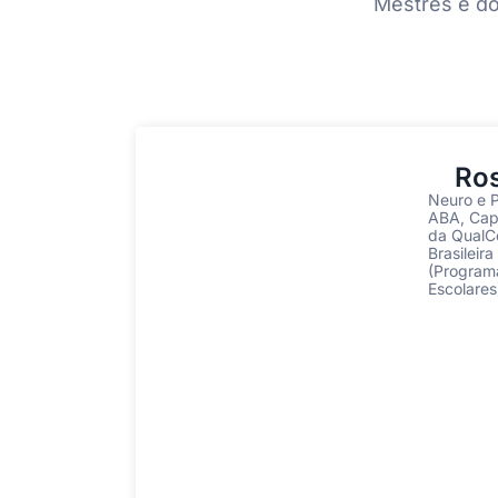
Mestres e do
Ros
Neuro e P
ABA, Capa
da QualC
Brasileira
(Programa
Escolares