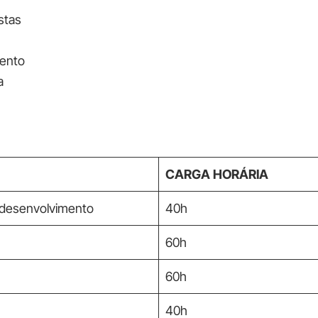
stas
mento
a
CARGA HORÁRIA
odesenvolvimento
40h
60h
60h
40h