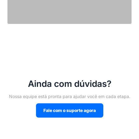
Conteúdo prático para o seu
dia a dia
Artigos, tendências e dicas para transformar sua
prática educacional.
Acessar o blog
Ainda com dúvidas?
Nossa equipe está pronta para ajudar você em cada etapa.
Fale com o suporte agora